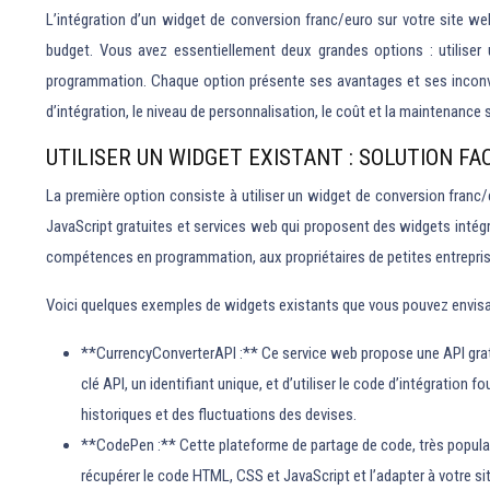
L’intégration d’un widget de conversion franc/euro sur votre site w
budget. Vous avez essentiellement deux grandes options : utiliser 
programmation. Chaque option présente ses avantages et ses inconvéni
d’intégration, le niveau de personnalisation, le coût et la maintenance
UTILISER UN WIDGET EXISTANT : SOLUTION F
La première option consiste à utiliser un widget de conversion franc/e
JavaScript gratuites et services web qui proposent des widgets intégr
compétences en programmation, aux propriétaires de petites entreprises
Voici quelques exemples de widgets existants que vous pouvez envisa
**CurrencyConverterAPI :** Ce service web propose une API gratuite
clé API, un identifiant unique, et d’utiliser le code d’intégratio
historiques et des fluctuations des devises.
**CodePen :** Cette plateforme de partage de code, très populai
récupérer le code HTML, CSS et JavaScript et l’adapter à votre si