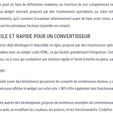
eb peut se faire de différentes manières, en fonction de vos compétences t
un widget existant, proposé par des fournisseurs spécialisés, ou créer vo
ents, qu’il convient d’examiner attentivement avant de faire votre choix, e
 sont les principaux facteurs à prendre en compte.
ACILE ET RAPIDE POUR UN CONVERTISSEUR
uro déjà développé et disponible en ligne, proposé par des fournisseurs spéci
ables avec un simple code HTML, ce qui facilite grandement l’intégration. Ce
, ou à ceux qui souhaitent une solution rapide et facile à mettre en place, s
ger :
 (avec des limitations) qui permet de convertir de nombreuses devises, y compri
n fourni pour afficher le widget sur votre site. L’API offre également des fonct
re auprès des développeurs, propose de nombreux exemples de convertisseurs 
te web, en modifiant les couleurs, les polices, et les fonctionnalités. CodePen