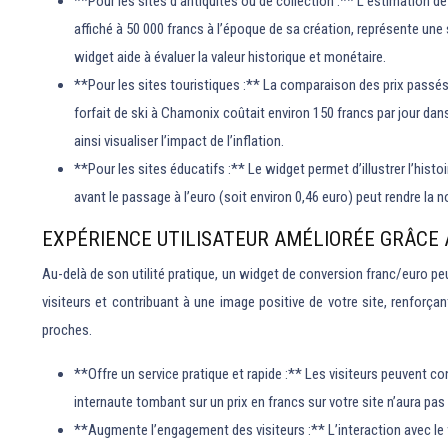
**Pour les sites d’antiquités ou de collection :** L’estimation d
affiché à 50 000 francs à l’époque de sa création, représente une 
widget aide à évaluer la valeur historique et monétaire.
**Pour les sites touristiques :** La comparaison des prix passés e
forfait de ski à Chamonix coûtait environ 150 francs par jour dan
ainsi visualiser l’impact de l’inflation.
**Pour les sites éducatifs :** Le widget permet d’illustrer l’hist
avant le passage à l’euro (soit environ 0,46 euro) peut rendre la n
EXPÉRIENCE UTILISATEUR AMÉLIORÉE GRÂCE 
Au-delà de son utilité pratique, un widget de conversion franc/euro peu
visiteurs et contribuant à une image positive de votre site, renforçant
proches.
**Offre un service pratique et rapide :** Les visiteurs peuvent co
internaute tombant sur un prix en francs sur votre site n’aura pas 
**Augmente l’engagement des visiteurs :** L’interaction avec le w