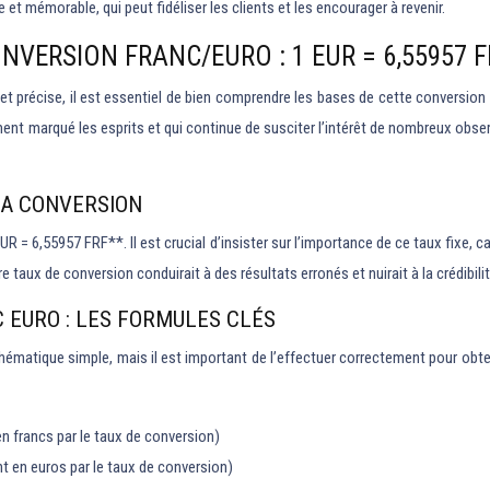
et mémorable, qui peut fidéliser les clients et les encourager à revenir.
VERSION FRANC/EURO : 1 EUR = 6,55957 F
t précise, il est essentiel de bien comprendre les bases de cette conversion e
 marqué les esprits et qui continue de susciter l’intérêt de nombreux observate
 LA CONVERSION
R = 6,55957 FRF**. Il est crucial d’insister sur l’importance de ce taux fixe, car
re taux de conversion conduirait à des résultats erronés et nuirait à la crédibil
EURO : LES FORMULES CLÉS
ématique simple, mais il est important de l’effectuer correctement pour obtenir 
n francs par le taux de conversion)
nt en euros par le taux de conversion)