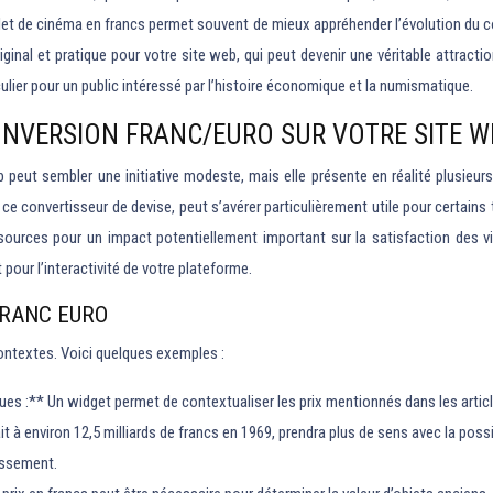
llet de cinéma en francs permet souvent de mieux appréhender l’évolution du coû
ginal et pratique pour votre site web, qui peut devenir une véritable attract
culier pour un public intéressé par l’histoire économique et la numismatique.
NVERSION FRANC/EURO SUR VOTRE SITE W
 peut sembler une initiative modeste, mais elle présente en réalité plusieur
 ce convertisseur de devise, peut s’avérer particulièrement utile pour certains 
sources pour un impact potentiellement important sur la satisfaction des vis
t pour l’interactivité de votre plateforme.
FRANC EURO
ontextes. Voici quelques exemples :
es :** Un widget permet de contextualiser les prix mentionnés dans les article
it à environ 12,5 milliards de francs en 1969, prendra plus de sens avec la poss
issement.