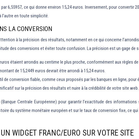
0 par 6,55957, ce qui donne environ 15,24 euros. Inversement, pour convertir 20
l’autre en toute simplicité.
ANS LA CONVERSION
e attention à la précision des résultats, notamment en ce qui concerne l’arron
actitude des conversions et éviter toute confusion. La précision est un gage de 
uros étaient arrondis au centime le plus proche, conformément aux règles de la
n montant de 15,2449 euros devrait être arrondi à 15,24 euros.
 outil de conversion fiable, comme ceux proposés par les banques en ligne, pour 
icatif sur la précision des résultats et nuire à la crédibilité de votre site web.
 (Banque Centrale Européenne) pour garantir l’exactitude des informations 
histoire du système monétaire européen et sur le taux de conversion fixe, ce qui
 UN WIDGET FRANC/EURO SUR VOTRE SITE