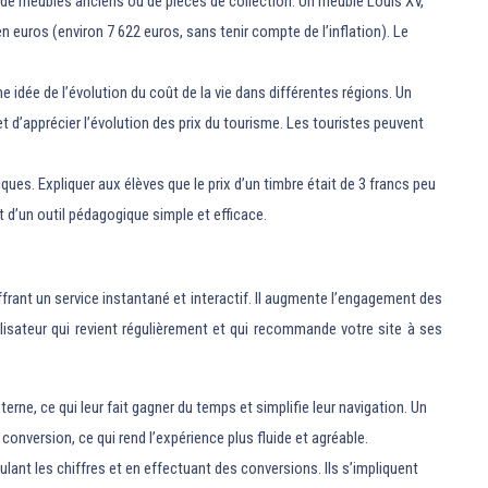
s, de meubles anciens ou de pièces de collection. Un meuble Louis XV,
n euros (environ 7 622 euros, sans tenir compte de l’inflation). Le
e idée de l’évolution du coût de la vie dans différentes régions. Un
t d’apprécier l’évolution des prix du tourisme. Les touristes peuvent
ues. Expliquer aux élèves que le prix d’un timbre était de 3 francs peu
it d’un outil pédagogique simple et efficace.
ffrant un service instantané et interactif. Il augmente l’engagement des
utilisateur qui revient régulièrement et qui recommande votre site à ses
rne, ce qui leur fait gagner du temps et simplifie leur navigation. Un
 conversion, ce qui rend l’expérience plus fluide et agréable.
lant les chiffres et en effectuant des conversions. Ils s’impliquent