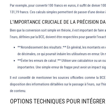
Par exemple, pour convertir 100 francs en euros, il suffit de diviser 10
131,19 francs. Ces calculs simples permettent de passer d’une devise à 
L’IMPORTANCE CRUCIALE DE LA PRÉCISION D
Bien que la conversion soit simple en théorie, il est important de fair
l’euro, définies par la BCE, doivent être respectées pour garantir l’ex
**Arrondissement des résultats :** En général, les montants en e
de décimales, ce qui pourrait induire les utilisateurs en erreur. U
**Éviter les erreurs de calcul :** Utiliser une calculatrice ou un
importantes. Une simple erreur de frappe peut avoir un impact signif
Il est conseillé de mentionner les sources officielles comme la BCE
disposition des informations détaillées sur le passage à l’euro, sur l’
de contenu.
OPTIONS TECHNIQUES POUR INTÉGRER