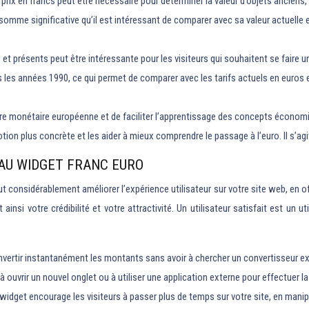
e prix en francs peut être nécessaire pour déterminer la valeur d’objets ancien
somme significative qu’il est intéressant de comparer avec sa valeur actuelle e
t présents peut être intéressante pour les visiteurs qui souhaitent se faire un
s les années 1990, ce qui permet de comparer avec les tarifs actuels en euros e
oire monétaire européenne et de faciliter l’apprentissage des concepts économiq
otion plus concrète et les aider à mieux comprendre le passage à l’euro. Il s’ag
AU WIDGET FRANC EURO
t considérablement améliorer l’expérience utilisateur sur votre site web, en o
 ainsi votre crédibilité et votre attractivité. Un utilisateur satisfait est un 
nvertir instantanément les montants sans avoir à chercher un convertisseur exte
à ouvrir un nouvel onglet ou à utiliser une application externe pour effectuer la
idget encourage les visiteurs à passer plus de temps sur votre site, en manipu