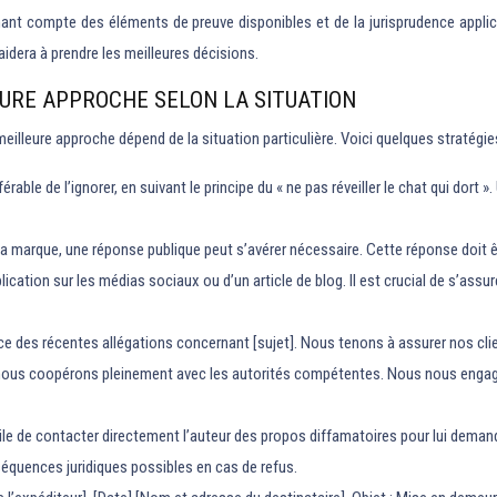
nant compte des éléments de preuve disponibles et de la jurisprudence applica
aidera à prendre les meilleures décisions.
EURE APPROCHE SELON LA SITUATION
 meilleure approche dépend de la situation particulière. Voici quelques stratégi
férable de l’ignorer, en suivant le principe du « ne pas réveiller le chat qui dort »
à la marque, une réponse publique peut s’avérer nécessaire. Cette réponse doit être
ation sur les médias sociaux ou d’un article de blog. Il est crucial de s’assure
 des récentes allégations concernant [sujet]. Nous tenons à assurer nos clie
ous coopérons pleinement avec les autorités compétentes. Nous nous engage
utile de contacter directement l’auteur des propos diffamatoires pour lui demand
équences juridiques possibles en cas de refus.