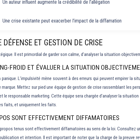
Un auteur influent augmente la crédibilité de l’allégation
Une crise existante peut exacerber l’impact de la diffamation
E DÉFENSE ET GESTION DE CRISE
atégique. Il est primordial de garder son calme, d’analyser la situation objecti
ANG-FROID ET ÉVALUER LA SITUATION OBJECTIVEM
la panique. L’impulsivité mène souvent à des erreurs qui peuvent empirer la sit
 marque. Mettez sur pied une équipe de gestion de crise rassemblant les person
 le responsable marketing. Cette équipe sera chargée d’analyser la situation 
s faits, et uniquement les faits.
ROPOS SONT EFFECTIVEMENT DIFFAMATOIRES
s propos tenus sont effectivement diffamatoires au sens de la loi. Consultez un 
 publication et intention. Il est important de noter que la charge de la preuve 