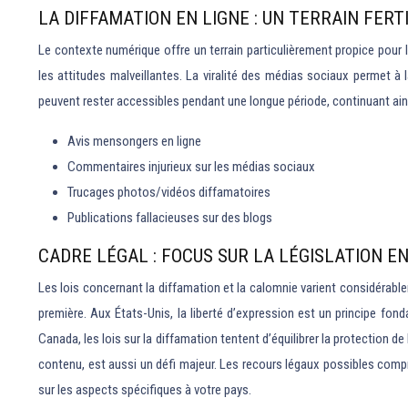
LA DIFFAMATION EN LIGNE : UN TERRAIN FERT
Le contexte numérique offre un terrain particulièrement propice pour 
les attitudes malveillantes. La viralité des médias sociaux permet à
peuvent rester accessibles pendant une longue période, continuant ainsi 
Avis mensongers en ligne
Commentaires injurieux sur les médias sociaux
Trucages photos/vidéos diffamatoires
Publications fallacieuses sur des blogs
CADRE LÉGAL : FOCUS SUR LA LÉGISLATION E
Les lois concernant la diffamation et la calomnie varient considérablem
première. Aux États-Unis, la liberté d’expression est un principe fo
Canada, les lois sur la diffamation tentent d’équilibrer la protection 
contenu, est aussi un défi majeur. Les recours légaux possibles compr
sur les aspects spécifiques à votre pays.