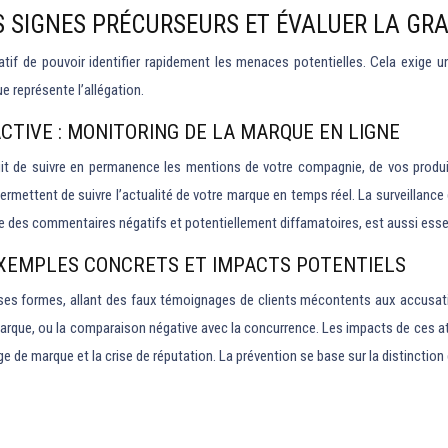
ES SIGNES PRÉCURSEURS ET ÉVALUER LA GRA
if de pouvoir identifier rapidement les menaces potentielles. Cela exige une 
ue représente l’allégation.
ACTIVE : MONITORING DE LA MARQUE EN LIGNE
’agit de suivre en permanence les mentions de votre compagnie, de vos produi
permettent de suivre l’actualité de votre marque en temps réel. La surveillanc
ce des commentaires négatifs et potentiellement diffamatoires, est aussi essen
EXEMPLES CONCRETS ET IMPACTS POTENTIELS
es formes, allant des faux témoignages de clients mécontents aux accusation
marque, ou la comparaison négative avec la concurrence. Les impacts de ces att
ge de marque et la crise de réputation. La prévention se base sur la distinction 